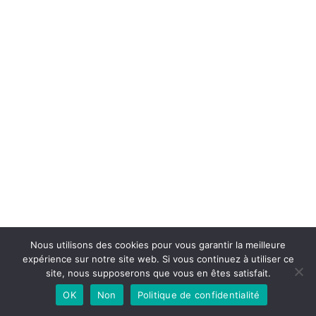
Nous utilisons des cookies pour vous garantir la meilleure
expérience sur notre site web. Si vous continuez à utiliser ce
site, nous supposerons que vous en êtes satisfait.
Neve
| Propulsé par
WordPress
OK
Non
Politique de confidentialité
Test des Meilleurs Lit Parapluie
Contact